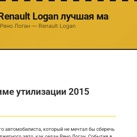
 Renault Logan лучшая машина
Рено Логан — Renault Logan
мме утилизации 2015
го автомобилиста, который не мечтал бы сберечь
джетного авто, как седан Рено Логан. События в