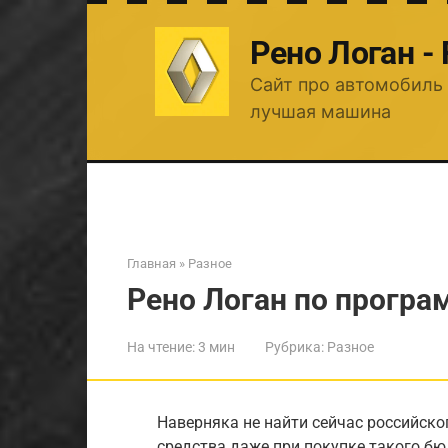
Перейти
к
Рено Логан -
контенту
Сайт про автомобиль 
лучшая машина
Главная
»
Разное
Рено Логан по програ
На чтение:
3 мин
Рубрика:
Разное
Наверняка не найти сейчас российско
средства даже при покупке такого бю