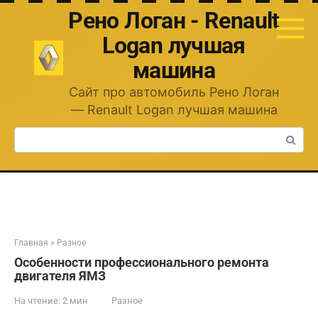
Перейти
Рено Логан - Renault
к
контенту
Logan лучшая
машина
Сайт про автомобиль Рено Логан
— Renault Logan лучшая машина
Поиск:
Главная
»
Разное
Особенности профессионального ремонта
двигателя ЯМЗ
На чтение:
2 мин
Разное