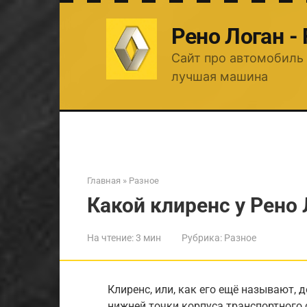
Перейти
к
Рено Логан -
контенту
Сайт про автомобиль 
лучшая машина
Главная
»
Разное
Какой клиренс у Рено
На чтение:
3 мин
Рубрика:
Разное
Клиренс, или, как его ещё называют, 
нижней точки корпуса транспортного 