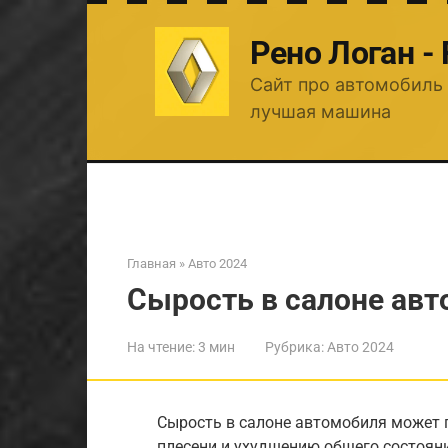
Перейти
к
Рено Логан -
контенту
Сайт про автомобиль 
лучшая машина
Главная
»
Авто 2024
Сырость в салоне ав
На чтение:
3 мин
Рубрика:
Авто 2024
Сырость в салоне автомобиля может 
плесени и ухудшению общего состояни