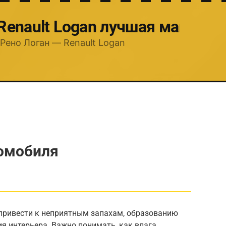
 Renault Logan лучшая машина
Рено Логан — Renault Logan
томобиля
привести к неприятным запахам, образованию
я интерьера. Важно понимать, как влага