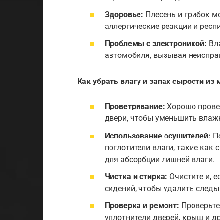
Здоровье:
Плесень и грибок м
аллергические реакции и респ
Проблемы с электроникой:
Вла
автомобиля, вызывая неиспра
Как убрать влагу и запах сырости из
Проветривание:
Хорошо провет
двери, чтобы уменьшить влажн
Использование осушителей:
По
поглотители влаги, такие как 
для абсорбции лишней влаги.
Чистка и стирка:
Очистите и, е
сидений, чтобы удалить следы 
Проверка и ремонт:
Проверьте 
уплотнители дверей, крыш и д