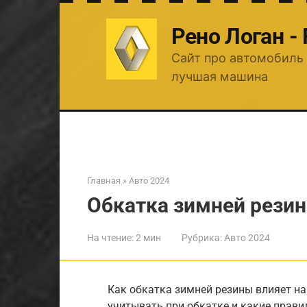
Перейти
к
Рено Логан -
контенту
Сайт про автомобиль 
лучшая машина
Главная
»
Авто 2024
Обкатка зимней рези
На чтение:
2 мин
Рубрика:
Авто 2024
Как обкатка зимней резины влияет на
учитывать при обкатке и какие прави