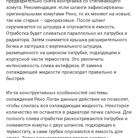
предварительно снята контргайка со стягивающего
хомута. Рекомендация: если шланги зафиксированы
оригинальными хомутами Рено, то их меняют на новые,
так как старые – одноразовые. После шланг
скручивается со штуцера и опускается в емкость.
Отработка будет сливаться параллельно из патрубка и
радиатора. Затем снимается крышка расширительного
бочка и заглушка с вертикального штуцера,
размещенного на широком патрубке, подходящем к
корпусной части термостата. Это увеличить
интенсивность слива антифриза. И замена
охлаждающей жидкости происходит правильно и
быстрее.
Из-за конструктивных особенностей системы
охлаждения Рено Логан данные действия не позволят,
чтобы слилась вся охлаждающая жидкость. Некоторое
количество ее останется в радиаторе печки салона. Для
полного слива отработки расконтриваются патрубки и
снимаются хомуты с двух шлангов, подходящих к
термостату, а сами трубки опускаются в емкость для
слива. Затем осуществляется продув системы