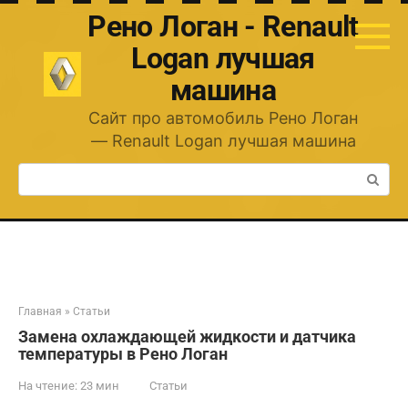
Перейти
Рено Логан - Renault
к
контенту
Logan лучшая
машина
Сайт про автомобиль Рено Логан
— Renault Logan лучшая машина
Поиск:
Главная
»
Статьи
Замена охлаждающей жидкости и датчика
температуры в Рено Логан
На чтение:
23 мин
Статьи