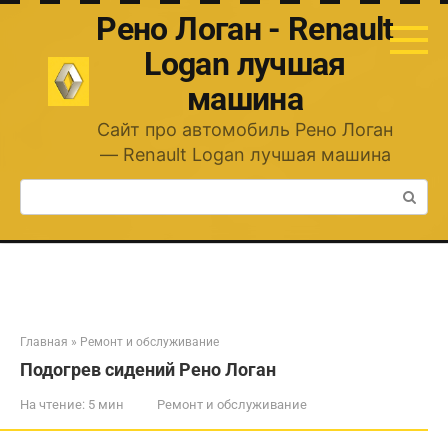
Перейти
Рено Логан - Renault
к
контенту
Logan лучшая
машина
Сайт про автомобиль Рено Логан
— Renault Logan лучшая машина
Поиск:
Главная
»
Ремонт и обслуживание
Подогрев сидений Рено Логан
На чтение:
5 мин
Ремонт и обслуживание