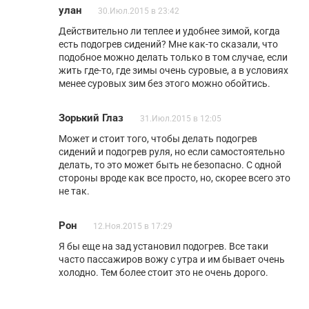
улан
30.Июл.2015 в 23:42
Действительно ли теплее и удобнее зимой, когда
есть подогрев сидений? Мне как-то сказали, что
подобное можно делать только в том случае, если
жить где-то, где зимы очень суровые, а в условиях
менее суровых зим без этого можно обойтись.
Зорький Глаз
31.Июл.2015 в 12:05
Может и стоит того, чтобы делать подогрев
сидений и подогрев руля, но если самостоятельно
делать, то это может быть не безопасно. С одной
стороны вроде как все просто, но, скорее всего это
не так.
Рон
12.Ноя.2015 в 17:29
Я бы еще на зад установил подогрев. Все таки
часто пассажиров вожу с утра и им бывает очень
холодно. Тем более стоит это не очень дорого.