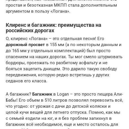
простая и безотказная МКПП стала дополнительным
аргументом в пользу «Логана».
Клиренс и багажник: преимущества на
российских дорогах
О, клиренс «Логана» – это отдельная песня! Его
дорожный просвет
в 155 мм (а по некоторым данным и
до 165 мм у отдельных комплектаций) был просто
спасением на наших дорогах. Ты мог смело штурмовать
бордюры, проезжать по разбитому асфальту и не
бояться зацепить днищем. Это дарило такую свободу
передвижения, которую редко встретишь у других
седанов его класса.
А багажник?
Багажник
в Logan – это просто пещера Али-
Бабы! Его объем в 510 литров позволял перевозить всё,
что угодно: от урожая с дачи до детской коляски и
целой кучи вещей для летнего отпуска. Помню, как мы
с семьей ездили на юг, и я без проблем запихнул в
багажник всё необходимое, еще и место осталось для