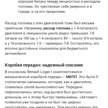
хороший баланс между мощностью и расходом
топлива. Он чувствовал себя уверенно и в
городе, и за его пределами.
Расход топлива у этих двигателей тоже был весьма
приятным. Например,
расход топлива
у 1.4-литрового
двигателя в смешанном цикле редко превышал 7-8
литров на 100 км, у 1.6-литрового 8V – около 8-9 литров,
а у 16-клапанного 1.6 – примерно 7-8. Согласитесь, это
вполне достойные показатели для бюджетного
автомобиля.
Коробки передач: надежный союзник
В основном, Renault Logan I комплектовался
механической коробкой передач –
МКПП
. Это была 5-
ступенчатая «механика», которая, как и двигатели,
славилась своей выносливостью. Передачи
переключались четко, ход рычага был достаточно
длинным, но к этому быстро привыкаешь. «Автомат»
появился уже позднее и не был так широко
представлен, как «механика». Для многих именно эта