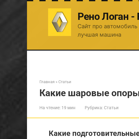
Перейти
к
Рено Логан -
контенту
Сайт про автомобиль 
лучшая машина
Главная
»
Статьи
Какие шаровые опоры
На чтение:
19 мин
Рубрика:
Статьи
Какие подготовительные