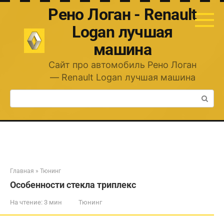
Перейти
Рено Логан - Renault
к
контенту
Logan лучшая
машина
Сайт про автомобиль Рено Логан
— Renault Logan лучшая машина
Поиск:
Главная
»
Тюнинг
Особенности стекла триплекс
На чтение:
3 мин
Тюнинг